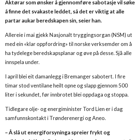
Aktørar som ønsker å gjennomføre sabotasje vil søke
å finne det svakaste leddet, så det er viktig at alle
partar aukar beredskapen sin, seier han.
Allereie i mai gjekk Nasjonalt tryggingsorgan (NSM) ut
med ein «klar oppfordring» til norske verksemder om å
ha tydelege beredskapsplanar og øve på desse. Sjå alle
innspela under.
I april blei eit damanlegg i Bremanger sabotert. I fire
timar stod ventilane heilt opne og slapp gjennom 500
liter i sekundet, før innbrotet blei oppdaga og stoppa.
Tidlegare olje- og energiminister Tord Lien er i dag
samfunnskontakt i Trønderenergi og Aneo.
– Å slå ut energiforsyninga spreier frykt og