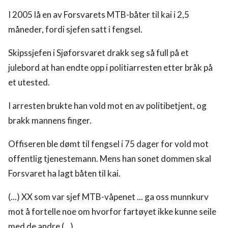
I 2005 lå en av Forsvarets MTB-båter til kai i 2,5
måneder, fordi sjefen satt i fengsel.
Skipssjefen i Sjøforsvaret drakk seg så full på et
julebord at han endte opp i politiarresten etter bråk på
et utested.
I arresten brukte han vold mot en av politibetjent, og
brakk mannens finger.
Offiseren ble dømt til fengsel i 75 dager for vold mot
offentlig tjenestemann. Mens han sonet dommen skal
Forsvaret ha lagt båten til kai.
(...) XX som var sjef MTB-våpenet ... ga oss munnkurv
mot å fortelle noe om hvorfor fartøyet ikke kunne seile
med de andre (...)