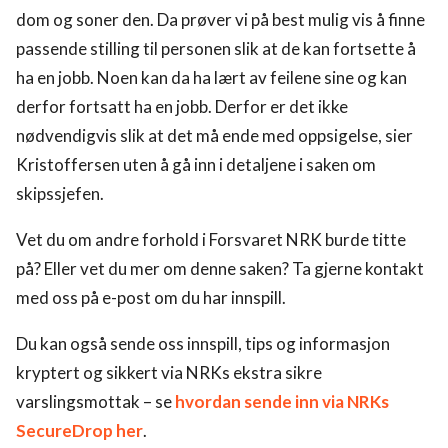
dom og soner den. Da prøver vi på best mulig vis å finne
passende stilling til personen slik at de kan fortsette å
ha en jobb. Noen kan da ha lært av feilene sine og kan
derfor fortsatt ha en jobb. Derfor er det ikke
nødvendigvis slik at det må ende med oppsigelse, sier
Kristoffersen uten å gå inn i detaljene i saken om
skipssjefen.
Vet du om andre forhold i Forsvaret NRK burde titte
på? Eller vet du mer om denne saken? Ta gjerne kontakt
med oss på e-post om du har innspill.
Du kan også sende oss innspill, tips og informasjon
kryptert og sikkert via NRKs ekstra sikre
varslingsmottak – se
hvordan sende inn via NRKs
SecureDrop her
.