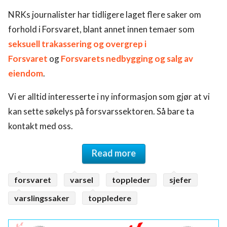
NRKs journalister har tidligere laget flere saker om
forhold i Forsvaret, blant annet innen temaer som
seksuell trakassering og overgrep i
Forsvaret
og
Forsvarets nedbygging og salg av
eiendom
.
Vi er alltid interesserte i ny informasjon som gjør at vi
kan sette søkelys på forsvarssektoren. Så bare ta
kontakt med oss.
Read more
forsvaret
varsel
toppleder
sjefer
varslingssaker
toppledere