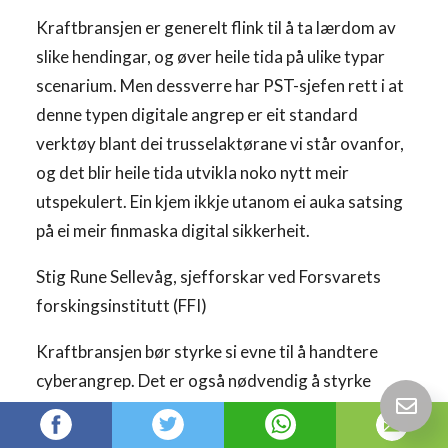
Kraftbransjen er generelt flink til å ta lærdom av
slike hendingar, og øver heile tida på ulike typar
scenarium. Men dessverre har PST-sjefen rett i at
denne typen digitale angrep er eit standard
verktøy blant dei trusselaktørane vi står ovanfor,
og det blir heile tida utvikla noko nytt meir
utspekulert. Ein kjem ikkje utanom ei auka satsing
på ei meir finmaska digital sikkerheit.
Stig Rune Sellevåg, sjefforskar ved Forsvarets
forskingsinstitutt (FFI)
Kraftbransjen bør styrke si evne til å handtere
cyberangrep. Det er også nødvendig å styrke
kontrollen med leverandørkjeder. Kraftbransjen
bør også trene og øve meir på slike hendingar, og