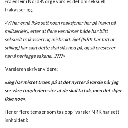
Fra en leir i Nord-Norge varsles det om seksuell
trakassering.
«Vi har ennå ikke sett noen reaksjoner her på (navn på
militærleir), etter at flere venninner både har blitt
seksuelt trakassert og misbrukt. Sjef (NRK har tatt ut
stilling) har sagt dette skal slås ned på, og så presterer
han å henlegge sakene…????»
Varsleren skriver videre:
«Jeg har mistet troen på at det nytter å varsle når jeg
ser våre toppledere sier at de skal ta tak, men det skjer
ikke noe».
Her er flere temaer som tas opp i varsler NRK har sett
innholdet i: