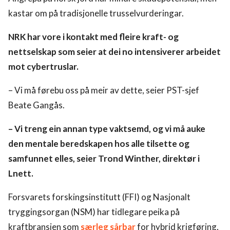
kastar om på tradisjonelle trusselvurderingar.
NRK har vore i kontakt med fleire kraft- og
nettselskap som seier at dei no intensiverer arbeidet
mot cybertruslar.
– Vi må førebu oss på meir av dette, seier PST-sjef
Beate Gangås.
– Vi treng ein annan type vaktsemd, og vi må auke
den mentale beredskapen hos alle tilsette og
samfunnet elles, seier Trond Winther, direktør i
Lnett.
Forsvarets forskingsinstitutt (FFI) og Nasjonalt
tryggingsorgan (NSM) har tidlegare peika på
kraftbransjen som
særleg sårbar
for hybrid krigføring,