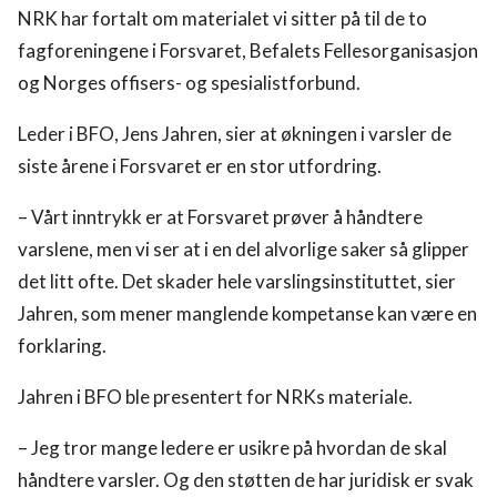
NRK har fortalt om materialet vi sitter på til de to
fagforeningene i Forsvaret, Befalets Fellesorganisasjon
og Norges offisers- og spesialistforbund.
Leder i BFO, Jens Jahren, sier at økningen i varsler de
siste årene i Forsvaret er en stor utfordring.
– Vårt inntrykk er at Forsvaret prøver å håndtere
varslene, men vi ser at i en del alvorlige saker så glipper
det litt ofte. Det skader hele varslingsinstituttet, sier
Jahren, som mener manglende kompetanse kan være en
forklaring.
Jahren i BFO ble presentert for NRKs materiale.
– Jeg tror mange ledere er usikre på hvordan de skal
håndtere varsler. Og den støtten de har juridisk er svak