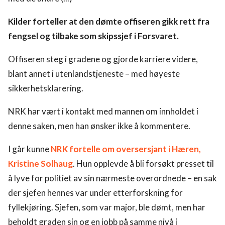
Kilder forteller at den dømte offiseren gikk rett fra
fengsel og tilbake som skipssjef i Forsvaret.
Offiseren steg i gradene og gjorde karriere videre,
blant annet i utenlandstjeneste – med høyeste
sikkerhetsklarering.
NRK har vært i kontakt med mannen om innholdet i
denne saken, men han ønsker ikke å kommentere.
I går kunne
NRK fortelle om oversersjant i Hæren,
Kristine Solhaug
. Hun opplevde å bli forsøkt presset til
å lyve for politiet av sin nærmeste overordnede – en sak
der sjefen hennes var under etterforskning for
fyllekjøring. Sjefen, som var major, ble dømt, men har
beholdt graden sin og en jobb på samme nivå i