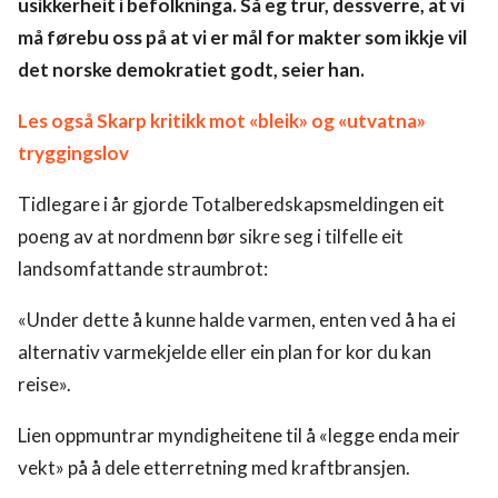
usikkerheit i befolkninga. Så eg trur, dessverre, at vi
må førebu oss på at vi er mål for makter som ikkje vil
det norske demokratiet godt, seier han.
Les også Skarp kritikk mot «bleik» og «utvatna»
tryggingslov
Tidlegare i år gjorde Totalberedskapsmeldingen eit
poeng av at nordmenn bør sikre seg i tilfelle eit
landsomfattande straumbrot:
«Under dette å kunne halde varmen, enten ved å ha ei
alternativ varmekjelde eller ein plan for kor du kan
reise».
Lien oppmuntrar myndigheitene til å «legge enda meir
vekt» på å dele etterretning med kraftbransjen.