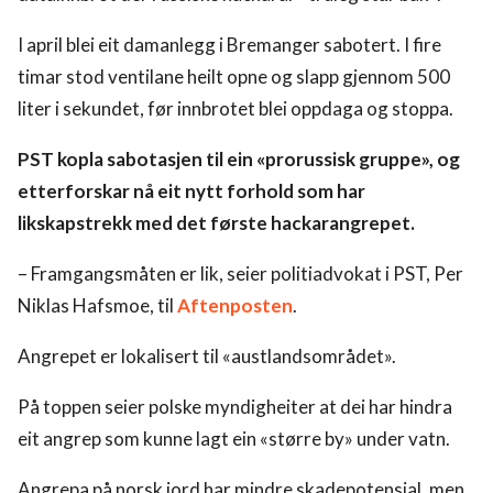
I april blei eit damanlegg i Bremanger sabotert. I fire
timar stod ventilane heilt opne og slapp gjennom 500
liter i sekundet, før innbrotet blei oppdaga og stoppa.
PST kopla sabotasjen til ein «prorussisk gruppe», og
etterforskar nå eit nytt forhold som har
likskapstrekk med det første hackarangrepet.
– Framgangsmåten er lik, seier politiadvokat i PST, Per
Niklas Hafsmoe, til
Aftenposten
.
Angrepet er lokalisert til «austlandsområdet».
På toppen seier polske myndigheiter at dei har hindra
eit angrep som kunne lagt ein «større by» under vatn.
Angrepa på norsk jord har mindre skadepotensial, men