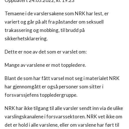
Oppdatert 24.05.2022, kl. 19.23
Temaene i de varslersakene som NRK har lest, er
variert og går på alt fra påstander om seksuell
trakassering og mobbing, til brudd på
sikkerhetsklarering.
Dette er noe av det som er varslet om:
Mange av varslene er mot toppledere.
Blant de som har fått varsel mot seg i materialet NRK
har gjennomgått er også personer som sitter i
forsvarssjefens toppledergruppe.
NRK har ikke tilgang til alle varsler sendt inn via de ulike
varslingskanalene i forsvarssektoren. NRK vet ikke om
det er hold i alle varslene, eller om varslene har ført til