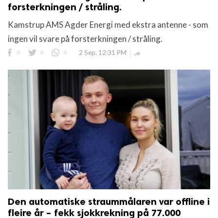
forsterkningen / stråling.
Kamstrup AMS Agder Energi med ekstra antenne - som
ingen vil svare på forsterkningen / stråling.
0
0
0
2 Sep, 12:31 PM

Den automatiske straummålaren var offline i
fleire år – fekk sjokkrekning på 77.000