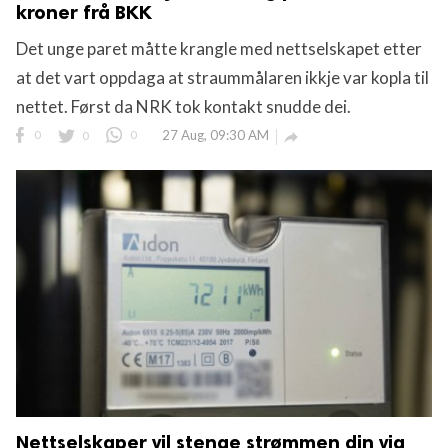
kroner frå BKK
Det unge paret måtte krangle med nettselskapet etter
at det vart oppdaga at straummålaren ikkje var kopla til
nettet. Først da NRK tok kontakt snudde dei.
0
0
0
27 Aug, 09:30 AM

Nettselskaper vil stenge strømmen din via