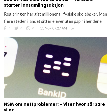
starter inn­samlings­aksjon
Regjeringen har gitt millioner til fysiske skolebøker. Men
flere steder i landet sitter elever uten papir i hendene.
0
0
0
11 Nov, 07:27 AM

NSM om nettproblemer: - Viser hvor sårbare
vi er