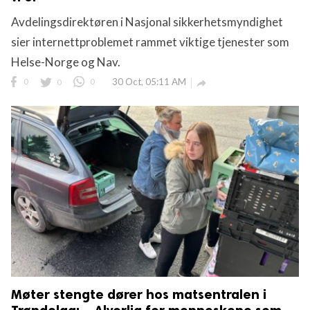
Avdelingsdirektøren i Nasjonal sikkerhetsmyndighet
sier internettproblemet rammet viktige tjenester som
Helse-Norge og Nav.
0
0
0
30 Oct, 05:11 AM

Møter stengte dører hos matsentralen i