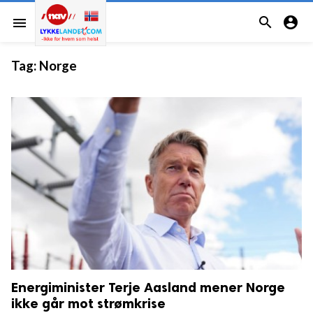


menu
Tag:
Norge
Energiminister Terje Aasland mener Norge
PERSONDATA
ikke går mot strømkrise