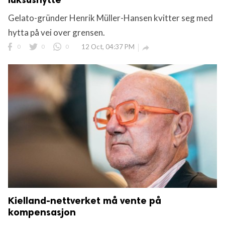
Gelato-gründer Henrik Müller-Hansen kvitter seg med
hytta på vei over grensen.
0
0
0
12 Oct, 04:37 PM

Kielland-nettverket må vente på
kompensasjon