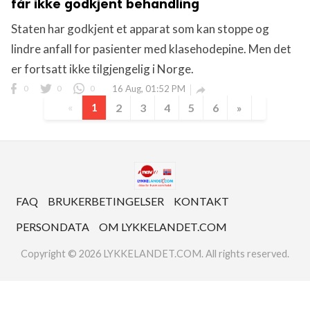
får ikke godkjent behandling
Staten har godkjent et apparat som kan stoppe og
lindre anfall for pasienter med klasehodepine. Men det
er fortsatt ikke tilgjengelig i Norge.
0
0
0
16 Aug, 01:52 PM

«
1
2
3
4
5
6
»
FAQ
BRUKERBETINGELSER
KONTAKT
PERSONDATA
OM LYKKELANDET.COM
Copyright © 2026 LYKKELANDET.COM. All rights reserved.