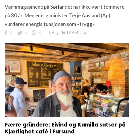
Vannmagasinene på Sørlandet har ikke vært tommere
 reserved.
på 30 år. Men energiminister Terje Aasland (Ap)
vurderer energisituasjonen som «trygg».
0
0
0
5 Aug, 06:19 AM

Færre gründere: Eivind og Kamilla satser på
Kjærlighet café i Farsund