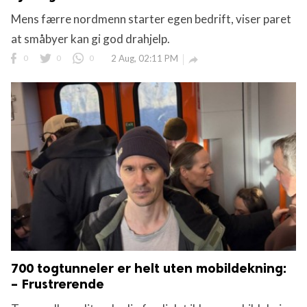
Mens færre nordmenn starter egen bedrift, viser paret
at småbyer kan gi god drahjelp.
0
0
0
2 Aug, 02:11 PM

700 togtunneler er helt uten mobildekning:
– Frustrerende