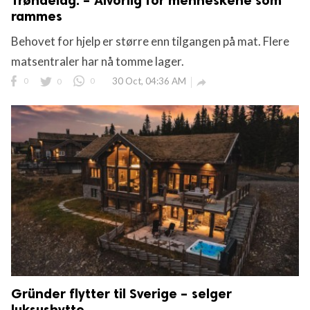
Trøndelag: – Alvorlig for menneskene som
rammes
Behovet for hjelp er større enn tilgangen på mat. Flere
matsentraler har nå tomme lager.
0
0
0
30 Oct, 04:36 AM

Gründer flytter til Sverige – selger
luksushytte