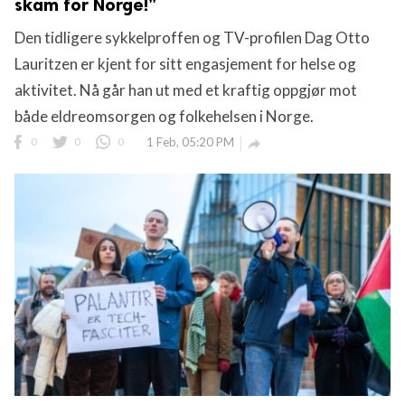
skam for Norge!”
Den tidligere sykkelproffen og TV-profilen Dag Otto
Lauritzen er kjent for sitt engasjement for helse og
aktivitet. Nå går han ut med et kraftig oppgjør mot
både eldreomsorgen og folkehelsen i Norge.
0
0
0
1 Feb, 05:20 PM
