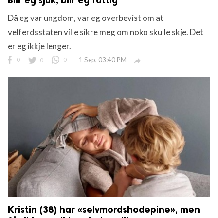
Blir eg sjuk, blir eg fattig
Då eg var ungdom, var eg overbevist om at
velferdsstaten ville sikre meg om noko skulle skje. Det
er eg ikkje lenger.
0
0
0
1 Sep, 03:40 PM

Kristin (38) har «selvmordshodepine», men