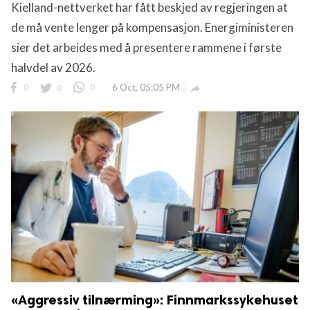
Kielland-nettverket har fått beskjed av regjeringen at
de må vente lenger på kompensasjon. Energiministeren
sier det arbeides med å presentere rammene i første
halvdel av 2026.
0
0
0
6 Oct, 05:05 PM

«Aggressiv tilnærming»: Finnmarkssykehuset