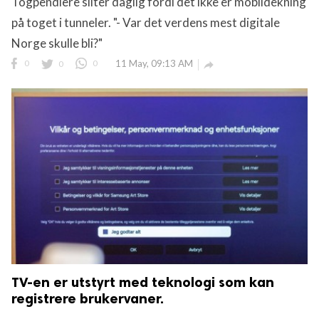
Togpendlere sliter daglig fordi det ikke er mobildekning
på toget i tunneler. "- Var det verdens mest digitale
Norge skulle bli?"
0
0
0
11 May, 09:13 AM

TV-en er utstyrt med teknologi som kan
registrere brukervaner.