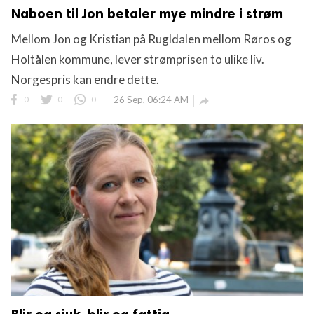
Naboen til Jon betaler mye mindre i strøm
Mellom Jon og Kristian på Rugldalen mellom Røros og
Holtålen kommune, lever strømprisen to ulike liv.
Norgespris kan endre dette.
0
0
0
26 Sep, 06:24 AM
